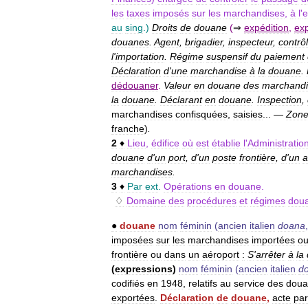
les
taxes
imposés
sur
les
marchandises
,
à
l
'
e
au
sing
.)
Droits
de
douane
(
⇒
expédition
,
exp
douanes
.
Agent
,
brigadier
,
inspecteur
,
contrô
l
'
importation
.
Régime
suspensif
du
paiement
Déclaration
d
'
une
marchandise
à
la
douane
.
dédouaner
.
Valeur
en
douane
des
marchandi
la
douane
.
Déclarant
en
douane
.
Inspection
,
marchandises
confisquées
,
saisies
... —
Zon
franche
)
.
2
♦
Lieu
,
édifice
où
est
établie
l
'
Administratio
douane
d
'
un
port
,
d
'
un
poste
frontière
,
d
'
un
a
marchandises
.
3
♦
Par
ext
.
Opérations
en
douane
.
♢
Domaine
des
procédures
et
régimes
doua
●
douane
nom
féminin
(
ancien
italien
doana
imposées
sur
les
marchandises
importées
o
frontière
ou
dans
un
aéroport
:
S
'
arrêter
à
la
(
expressions
)
nom
féminin
(
ancien
italien
d
codifiés
en
1948
,
relatifs
au
service
des
doua
exportées
.
Déclaration
de
douane
,
acte
par