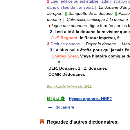
2
Lieu
,
édifice
où
est
établie
l
'
administration
dans
un
lieu
de
transport
.
||
La
douane
d
'
un
aéroport
.
||
Banquette
de
la
douane
.
||
Passe
douane
.
||
Colis
saisi
,
confisqué
à
la
douane
.
♦
Ligne
des
douanes
:
ligne
formée
par
les
2
Il
est
allé
à
la
douane
faire
visiter
quel
J
.-
F
.
Regnard
,
le
Retour
imprévu
,
9
.
3
Droit
de
douane
.
||
Payer
la
douane
.
||
Mar
3
La
plus
belle
étoffe
pour
qui
jamais
l
'
o
Charles
Sorel
,
Vraye
histoire
comique
d
❖
DÉR
.
Douaner
,
1
.
,
2
.
douanier
.
COMP
.
Dédouaner
.
Encyclopédie
Universelle
.
2012
.
Игры ⚽
Нужно сделать НИР?
douairière
Regardez d'autres dictionnaires: