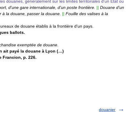
des
douanes
,
généralement
sur
les
limites
territoriales
d
'
un
État
ou
port
,
d
'
une
gare
internationale
,
d
'
un
poste
frontière
.
||
Douane
d
'
un
r
à
la
douane
,
passer
la
douane
.
||
Fouille
des
valises
à
la
bureaux
de
douane
établis
à
la
frontière
d
'
un
pays
.
ques
ballots
.
chandise
exemptée
de
douane
.
n
ait
payé
la
douane
à
Lyon
(…)
e
Francion
,
p
.
226
.
douanier