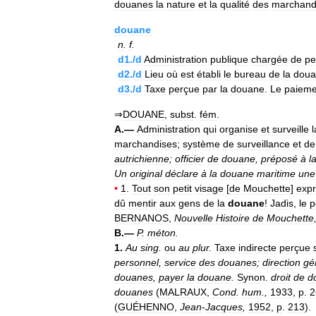
douanes
la
nature
et
la
qualité
des
marchand
douane
n
.
f
.
d1
./
d
Administration
publique
chargée
de
pe
d2
./
d
Lieu
où
est
établi
le
bureau
de
la
doua
d3
./
d
Taxe
perçue
par
la
douane
.
Le
paieme
⇒
DOUANE
,
subst
.
fém
.
A
.—
Administration
qui
organise
et
surveille
l
marchandises
;
système
de
surveillance
et
de
autrichienne
;
officier
de
douane
,
préposé
à
l
Un
original
déclare
à
la
douane
maritime
une
•
1
.
Tout
son
petit
visage
[
de
Mouchette
]
exp
dû
mentir
aux
gens
de
la
douane
!
Jadis
,
le
p
BERNANOS
,
Nouvelle
Histoire
de
Mouchette
B
.—
P
.
méton
.
1
.
Au
sing
.
ou
au
plur
.
Taxe
indirecte
perçue
personnel
,
service
des
douanes
;
direction
gé
douanes
,
payer
la
douane
.
Synon
.
droit
de
d
douanes
(
MALRAUX
,
Cond
.
hum
.,
1933
,
p
.
2
(
GUÉHENNO
,
Jean
-
Jacques
,
1952
,
p
.
213
).