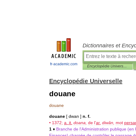
Dictionnaires et Ency
fr-academic.com
Encyclopédie Universelle
Encyclopédie Universelle
douane
douane
douane
[
dwan
]
n
.
f
.
•
1372
;
a
.
it
.
doana
,
de
l
'
ar
.
diwân
,
mot
persa
1
♦
Branche
de
l
'
Administration
publique
(
en
Finances
)
chargée
de
contrôler
le
passage
d