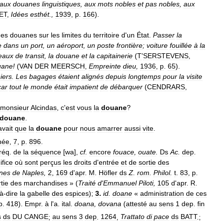
aux
douanes
linguistiques
,
aux
mots
nobles
et
pas
nobles
,
aux
ET
,
Idées
esthét
.,
1939
,
p
.
166
).
des
douanes
sur
les
limites
du
territoire
d
'
un
État
.
Passer
la
e
dans
un
port
,
un
aéroport
,
un
poste
frontière
;
voiture
fouillée
à
la
eaux
de
transit
,
la
douane
et
la
capitainerie
(
T
'
SERSTEVENS
,
uane
!
(
VAN
DER
MEERSCH
,
Empreinte
dieu
,
1936
,
p
.
65
).
iers
.
Les
bagages
étaient
alignés
depuis
longtemps
pour
la
visite
car
tout
le
monde
était
impatient
de
débarquer
(
CENDRARS
,
monsieur
Alcindas
,
c
'
est
vous
la
douane
?
douane
.
avait
que
la
douane
pour
nous
amarrer
aussi
vite
.
née
,
7
,
p
.
896
.
fréq
.
de
la
séquence
[
wa
],
cf
.
encore
fouace
,
ouate
.
Ds
Ac
.
dep
.
ifice
où
sont
perçus
les
droits
d
'
entrée
et
de
sortie
des
nes
de
Naples
,
2
,
169
d
'
apr
.
M
.
Höfler
ds
Z
.
rom
.
Philol
.
t
.
83
,
p
.
tie
des
marchandises
» (
Traité
d
'
Emmanuel
Piloti
,
105
d
'
apr
.
R
.
à
-
dire
la
gabelle
des
espices
);
3
.
id
.
doane
«
administration
de
ces
p
.
418
).
Empr
.
à
l
'
a
.
ital
.
doana
,
dovana
(
attesté
au
sens
1
dep
.
fin
s
ds
DU
CANGE
;
au
sens
3
dep
.
1264
,
Trattato
di
pace
ds
BATT
.;