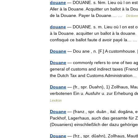
douane
— DOUANE. s. fém. Lieu où l on est o
Aller à la Douane. Acquitter un ballot à la Do
de la Douane. Payer la Douane.… …
Diction
douane
— DOUANE. s. m. Lieu où l on est obl
à la Douane. acquitter un ballot à la douane.
confisqué ce ballot faute d avoir payé la…
Douane
— Dou ane , n. [F.] A customhouse.
Douane
— commonly refers to one of two age
general of customs and indirect taxes (Frenc
the Dutch Tax and Customs Administratio
Douane
— (fr., spr. Duahn), 1) Zollhaus, M
verbotenen Ein u. Ausfuhr u. zur Erhebung 
Lexikon
Douane
— (franz., spr. duān , ital. dogāna, 
Packhof, Lagerhaus, auch das gesamte für Z
(Douaniers) einschließlich der dazu gehö
Douane
— (frz., spr. dŭahn), Zollhaus, Ma