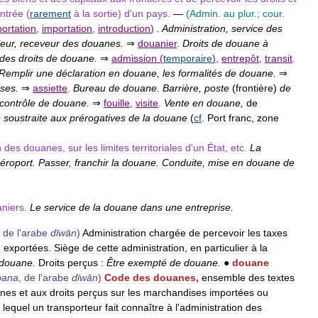
ntrée
(
rarement
à
la
sortie
)
d
'
un
pays
.
—
(
Admin
.
au
plur
.;
cour
.
ortation
,
importation
,
introduction
)
.
Administration
,
service
des
leur
,
receveur
des
douanes
.
⇒
douanier
.
Droits
de
douane
à
des
droits
de
douane
.
⇒
admission
(
temporaire
)
,
entrepôt
,
transit
.
Remplir
une
déclaration
en
douane
,
les
formalités
de
douane
.
⇒
ses
.
⇒
assiette
.
Bureau
de
douane
.
Barrière
,
poste
(
frontière
)
de
contrôle
de
douane
.
⇒
fouille
,
visite
.
Vente
en
douane
,
de
e
soustraite
aux
prérogatives
de
la
douane
(
cf
.
Port
franc
,
zone
n
des
douanes
,
sur
les
limites
territoriales
d
'
un
État
,
etc
.
La
éroport
.
Passer
,
franchir
la
douane
.
Conduite
,
mise
en
douane
de
niers
.
Le
service
de
la
douane
dans
une
entreprise
.
,
de
l
'
arabe
dīwān
)
Administration
chargée
de
percevoir
les
taxes
u
exportées
.
Siège
de
cette
administration
,
en
particulier
à
la
douane
.
Droits
perçus
:
Être
exempté
de
douane
.
●
douane
oana
,
de
l
'
arabe
dīwān
)
Code
des
douanes
,
ensemble
des
textes
nes
et
aux
droits
perçus
sur
les
marchandises
importées
ou
lequel
un
transporteur
fait
connaître
à
l
'
administration
des