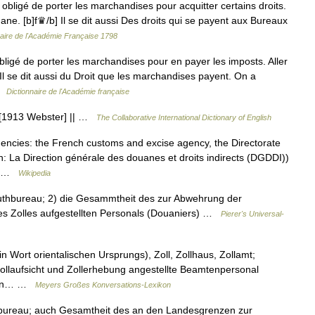
bligé de porter les marchandises pour acquitter certains droits.
uane. [b]f♛/b] Il se dit aussi Des droits qui se payent aux Bureaux
naire de l'Académie Française 1798
igé de porter les marchandises pour en payer les imposts. Aller
 Il se dit aussi du Droit que les marchandises payent. On a
 …
Dictionnaire de l'Académie française
 [1913 Webster] || …
The Collaborative International Dictionary of English
ncies: the French customs and excise agency, the Directorate
h: La Direction générale des douanes et droits indirects (DGDDI))
n… …
Wikipedia
authbureau; 2) die Gesammtheit des zur Abwehrung der
des Zolles aufgestellten Personals (Douaniers) …
Pierer's Universal-
ein Wort orientalischen Ursprungs), Zoll, Zollhaus, Zollamt;
ollaufsicht und Zollerhebung angestellte Beamtenpersonal
rigen… …
Meyers Großes Konversations-Lexikon
utbureau; auch Gesamtheit des an den Landesgrenzen zur