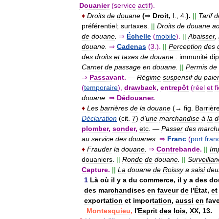
Douanier
(
service
actif
).
♦
Droits
de
douane
(
⇒
Droit
,
I
.,
4
.
).
||
Tarif
d
préférentiel
;
surtaxes
.
||
Droits
de
douane
a
de
douane
.
⇒
Échelle
(
mobile
).
||
Abaisser
,
douane
.
⇒
Cadenas
(
3
.).
||
Perception
des
des
droits
et
taxes
de
douane
:
immunité
di
Carnet
de
passage
en
douane
.
||
Permis
de
⇒
Passavant
.
—
Régime
suspensif
du
paie
(
temporaire
),
drawback
,
entrepôt
(
réel
et
fi
douane
.
⇒
Dédouaner
.
♦
Les
barrières
de
la
douane
(→
fig
.
Barrièr
Déclaration
(
cit
.
7
)
d
'
une
marchandise
à
la
d
plomber
,
sonder
,
etc
.
—
Passer
des
march
au
service
des
douanes
.
⇒
Franc
(
port
fran
♦
Frauder
la
douane
.
⇒
Contrebande
.
||
Im
douaniers
.
||
Ronde
de
douane
.
||
Surveilla
Capture
.
||
La
douane
de
Roissy
a
saisi
deu
1
Là
où
il
y
a
du
commerce
,
il
y
a
des
do
des
marchandises
en
faveur
de
l
'
État
,
et
exportation
et
importation
,
aussi
en
fav
Montesquieu
,
l
'
Esprit
des
lois
,
XX
,
13
.