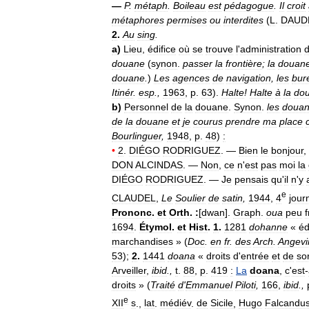
—
P
.
métaph
.
Boileau
est
pédagogue
.
Il
croit
métaphores
permises
ou
interdites
(
L
.
DAUD
2
.
Au
sing
.
a
)
Lieu
,
édifice
où
se
trouve
l
'
administration
douane
(
synon
.
passer
la
frontière
;
la
douan
douane
.
)
Les
agences
de
navigation
,
les
bur
Itinér
.
esp
.,
1963
,
p
.
63
).
Halte
!
Halte
à
la
do
b
)
Personnel
de
la
douane
.
Synon
.
les
douan
de
la
douane
et
je
courus
prendre
ma
place
Bourlinguer
,
1948
,
p
.
48
)
:
•
2
.
DIÉGO
RODRIGUEZ
. —
Bien
le
bonjour
,
DON
ALCINDAS
. —
Non
,
ce
n
'
est
pas
moi
la
DIÉGO
RODRIGUEZ
. —
Je
pensais
qu
'
il
n
'
y
e
CLAUDEL
,
Le
Soulier
de
satin
,
1944
,
4
jour
Prononc
.
et
Orth
.
:
[
dwan
].
Graph
.
oua
peu
1694
.
Étymol
.
et
Hist
.
1
.
1281
dohanne
«
éd
marchandises
» (
Doc
.
en
fr
.
des
Arch
.
Angevi
53
);
2
.
1441
doana
«
droits
d
'
entrée
et
de
sor
Arveiller
,
ibid
.,
t
.
88
,
p
.
419
:
La
doana
,
c
'
est
-
droits
» (
Traité
d
'
Emmanuel
Piloti
,
166
,
ibid
.,
e
XII
s
.,
lat
.
médiév
.
de
Sicile
,
Hugo
Falcandu