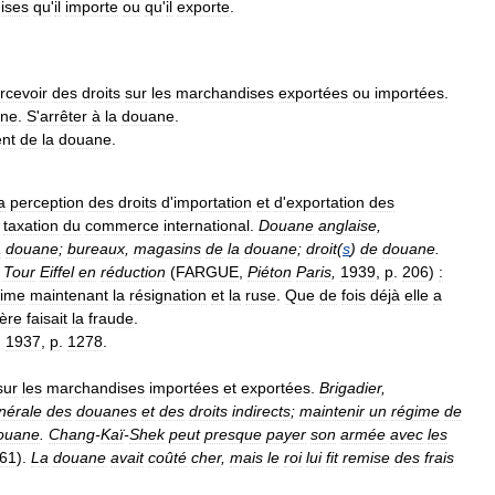
ises
qu
'
il
importe
ou
qu
'
il
exporte
.
rcevoir
des
droits
sur
les
marchandises
exportées
ou
importées
.
ne
.
S
'
arrêter
à
la
douane
.
nt
de
la
douane
.
a
perception
des
droits
d
'
importation
et
d
'
exportation
des
taxation
du
commerce
international
.
Douane
anglaise
,
a
douane
;
bureaux
,
magasins
de
la
douane
;
droit
(
s
)
de
douane
.
Tour
Eiffel
en
réduction
(
FARGUE
,
Piéton
Paris
,
1939
,
p
.
206
)
:
rime
maintenant
la
résignation
et
la
ruse
.
Que
de
fois
déjà
elle
a
ère
faisait
la
fraude
.
,
1937
,
p
.
1278
.
sur
les
marchandises
importées
et
exportées
.
Brigadier
,
nérale
des
douanes
et
des
droits
indirects
;
maintenir
un
régime
de
ouane
.
Chang
-
Kaï
-
Shek
peut
presque
payer
son
armée
avec
les
61
).
La
douane
avait
coûté
cher
,
mais
le
roi
lui
fit
remise
des
frais