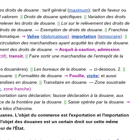
es
droits
de
douane
:
tarif
général
(
maximum
);
tarif
de
faveur
ou
d
valorem
.
||
Droits
de
douane
spécifiques
.
||
Variation
des
droits
relever
les
droits
de
douane
.
||
Loi
sur
le
relèvement
des
droits
de
droits
de
douane
.
—
Exemption
de
droits
de
douane
.
||
Franchise
plomatique
.
⇒
Valise
(
diplomatique
);
importation
(
temporaire
).
||
circulation
des
marchandises
ayant
acquitté
les
droits
de
douane
.
ment
des
droits
de
douane
.
⇒
Acquit
-
à
-
caution
,
admission
ctif
),
transit
.
||
Faire
sortir
une
marchandise
de
l
'
entrepôt
de
la
es
douanières
).
||
Les
bureaux
de
la
douane
.
→
ci
-
dessous
,
2
.
||
ouane
.
||
Formalités
de
douane
.
⇒
Fouille
,
visite
;
et
aussi
andises
en
douane
.
||
Transitaire
en
douane
.
—
Zone
soustraite
c
,
zone
franche
).
portation
sans
déclaration
;
fausse
déclaration
à
la
douane
,
aux
nce
de
la
frontière
par
la
douane
.
||
Saisie
opérée
par
la
douane
.
⇒
x
kilos
d
'
héroïne
.
uanes
.
L
'
objet
du
commerce
est
l
'
exportation
et
l
'
importation
l
'
objet
des
douanes
est
un
certain
droit
sur
cette
même
eur
de
l
'
État
.