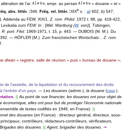
altération
de
l
'
ar
.
,
empr
.
au
persan
«
douane
»
et
«
e
réq
.
abs
.
littér
.
:
346
.
Fréq
.
rel
.
littér
.
:
XIX
s
.
:
a
)
602
,
b
)
547
;
.).
Addenda
au
FEW
.
XIX
/
1
.
Z
.
rom
.
Philol
.
1972
t
.
88
,
pp
.
418
-
422
,
Lexikalia
zum
FEW
.
In
:
[
Mél
.
Wartburg
(
W
.
von
)
].
Tübingen
,
).
R
.
port
.
Filol
.
1969
-
1971
,
t
.
15
,
p
.
443
. —
DUBOIS
(
M
.
M
.).
Du
392
. —
HÖFLER
(
M
.).
Zum
französischen
Wortschatz
...
Z
.
rom
.
7
.
be
dīwān
«
registre
,
salle
de
réunion
»
puis
«
bureau
de
douane
»;
ée
de
l
'
assiette
,
de
la
liquidation
et
du
recouvrement
des
droits
à
l
'
entrée
d
'
un
pays
.
—
Les
douanes
(
admin
.);
la
douane
(
cour
.).
rtation
.
||
Au
point
de
vue
financier
,
les
douanes
ont
pour
objet
de
e
économique
,
elles
ont
pour
but
de
protéger
l
'
économie
nationale
(
ensemble
de
textes
codifiés
en
1948
,
en
France
).
||
nnel
des
douanes
(
en
France
)
:
directeur
général
,
directeur
,
sous
-
principaux
;
contrôleurs
,
rédacteurs
-
contrôleurs
,
vérificateurs
,
Brigades
des
douanes
.
||
Agent
;
brigadier
des
douanes
.
⇒