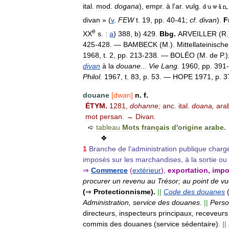
ital
.
mod
.
dogana
),
empr
.
à
l
'
ar
.
vulg
.
,
divan
» (
v
.
FEW
t
.
19
,
pp
.
40
-
41
;
cf
.
divan
).
F
e
XX
s
.
:
a
)
388
,
b
)
429
.
Bbg
.
ARVEILLER
(
R
425
-
428
. —
BAMBECK
(
M
.).
Mittellateinische
1968
,
t
.
2
,
pp
.
213
-
238
. —
BOLÉO
(
M
.
de
P
.
divan
à
la
douane
...
Vie
Lang
.
1960
,
pp
.
391
-
Philol
.
1967
,
t
.
83
,
p
.
53
. —
HOPE
1971
,
p
.
3
douane
[
dwan
]
n
.
f
.
ÉTYM
.
1281
,
dohanne
;
anc
.
ital
.
doana
,
ara
mot
persan
. →
Divan
.
➪
tableau
Mots
français
d
'
origine
arabe
.
❖
1
Branche
de
l
'
administration
publique
charg
imposés
sur
les
marchandises
,
à
la
sortie
ou
⇒
Commerce
(
extérieur
),
exportation
,
impo
procurer
un
revenu
au
Trésor
;
au
point
de
vu
(
⇒
Protectionnisme
).
||
Code
des
douanes
Administration
,
service
des
douanes
.
||
Perso
directeurs
,
inspecteurs
principaux
,
receveurs
commis
des
douanes
(
service
sédentaire
).
||