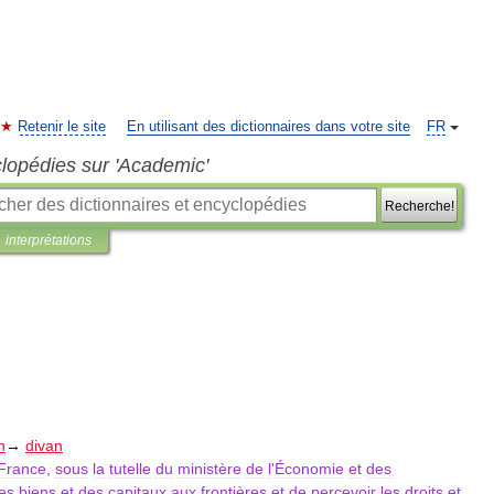
Retenir le site
En utilisant des dictionnaires dans votre site
FR
clopédies sur 'Academic'
Recherche!
interprétations
n
→
divan
France
,
sous
la
tutelle
du
ministère
de
l
'
Économie
et
des
es
biens
et
des
capitaux
aux
frontières
et
de
percevoir
les
droits
et